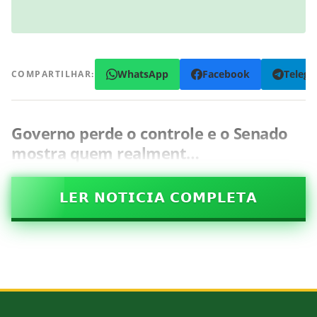
WhatsApp
Facebook
Teleg
COMPARTILHAR:
Governo perde o controle e o Senado
mostra quem realment…
𝗟𝗘𝗥 𝗡𝗢𝗧𝗜𝗖𝗜𝗔 𝗖𝗢𝗠𝗣𝗟𝗘𝗧𝗔