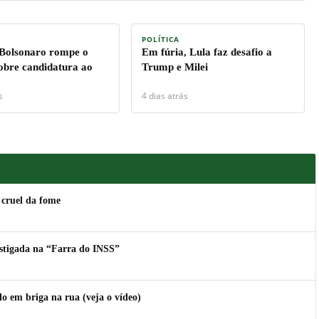
POLÍTICA
 Bolsonaro rompe o
Em fúria, Lula faz desafio a
sobre candidatura ao
Trump e Milei
s
4 dias atrás
 cruel da fome
estigada na “Farra do INSS”
 em briga na rua (veja o vídeo)