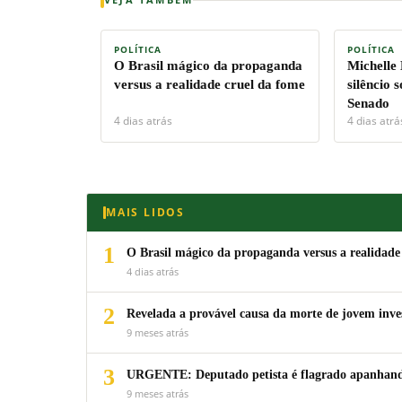
POLÍTICA
POLÍTICA
O Brasil mágico da propaganda
Michelle
versus a realidade cruel da fome
silêncio 
Senado
4 dias atrás
4 dias atrá
MAIS LIDOS
1
O Brasil mágico da propaganda versus a realidade
4 dias atrás
2
Revelada a provável causa da morte de jovem inv
9 meses atrás
3
URGENTE: Deputado petista é flagrado apanhando
9 meses atrás