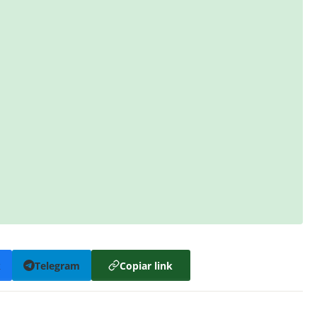
k
Telegram
Copiar link