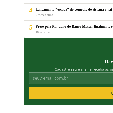
4
Lançamento “escapa” do controle do sistema e vai 
9 meses atrás
5
Preso pela PF, dono do Banco Master finalmente s
10 meses atrás
Rec
Cadastre seu e-mail e receba as pr
Q