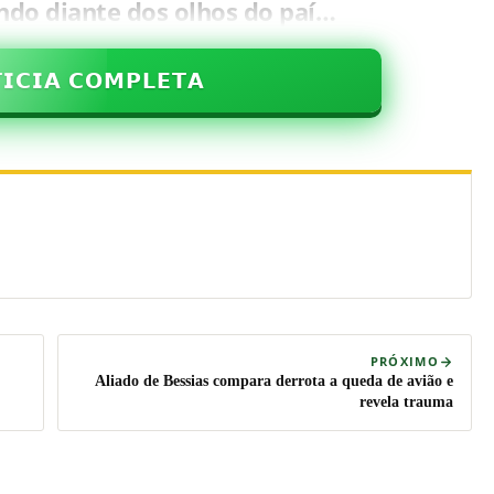
ndo diante dos olhos do paí…
𝗜𝗖𝗜𝗔 𝗖𝗢𝗠𝗣𝗟𝗘𝗧𝗔
PRÓXIMO
Aliado de Bessias compara derrota a queda de avião e
revela trauma