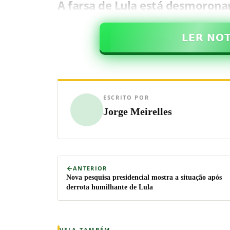
A farsa de Lula está desmorona
𝗟𝗘𝗥 𝗡𝗢
ESCRITO POR
Jorge Meirelles
ANTERIOR
Nova pesquisa presidencial mostra a situação após
derrota humilhante de Lula
VEJA TAMBÉM