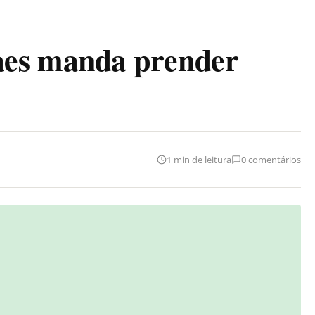
s manda prender
1 min de leitura
0 comentários