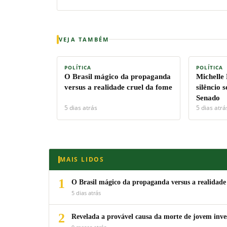
VEJA TAMBÉM
POLÍTICA
POLÍTICA
O Brasil mágico da propaganda
Michelle
versus a realidade cruel da fome
silêncio 
Senado
5 dias atrás
5 dias atrá
MAIS LIDOS
1
O Brasil mágico da propaganda versus a realidade
5 dias atrás
2
Revelada a provável causa da morte de jovem inv