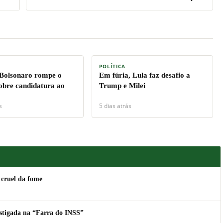
POLÍTICA
 Bolsonaro rompe o
Em fúria, Lula faz desafio a
sobre candidatura ao
Trump e Milei
s
5 dias atrás
 cruel da fome
estigada na “Farra do INSS”