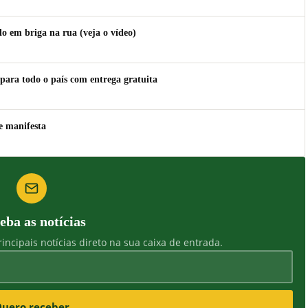
 em briga na rua (veja o vídeo)
para todo o país com entrega gratuita
e manifesta
eba as notícias
incipais notícias direto na sua caixa de entrada.
uero receber