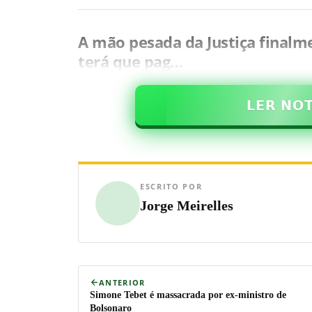
A mão pesada da Justiça finalm
terá que pag…
𝗟𝗘𝗥 𝗡𝗢
ESCRITO POR
Jorge Meirelles
ANTERIOR
Simone Tebet é massacrada por ex-ministro de
Bolsonaro