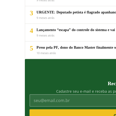
9 meses atrás
3
URGENTE: Deputado petista é flagrado apanhando
9 meses atrás
4
Lançamento “escapa” do controle do sistema e vai 
9 meses atrás
5
Preso pela PF, dono do Banco Master finalmente s
10 meses atrás
Rec
Cadastre seu e-mail e receba as pr
Q