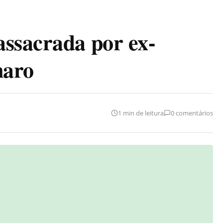
ssacrada por ex-
naro
1 min de leitura
0 comentários