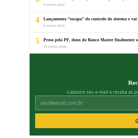
9 meses atrás
4
Lançamento “escapa” do controle do sistema e vai 
9 meses atrás
5
Preso pela PF, dono do Banco Master finalmente s
10 meses atrás
Rec
Cadastre seu e-mail e receba as pr
Q