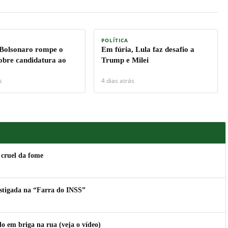
POLÍTICA
 Bolsonaro rompe o
Em fúria, Lula faz desafio a
sobre candidatura ao
Trump e Milei
s
4 dias atrás
 cruel da fome
estigada na “Farra do INSS”
 em briga na rua (veja o vídeo)