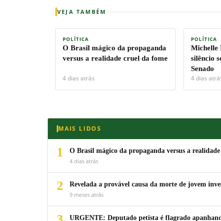
VEJA TAMBÉM
POLÍTICA
POLÍTICA
O Brasil mágico da propaganda
Michelle
versus a realidade cruel da fome
silêncio 
Senado
4 dias atrás
4 dias atrá
MAIS LIDOS
1
O Brasil mágico da propaganda versus a realidade
4 dias atrás
2
Revelada a provável causa da morte de jovem inv
9 meses atrás
3
URGENTE: Deputado petista é flagrado apanhando