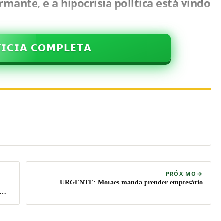
armante, e a hipocrisia política está vindo
𝗜𝗖𝗜𝗔 𝗖𝗢𝗠𝗣𝗟𝗘𝗧𝗔
PRÓXIMO
URGENTE: Moraes manda prender empresário