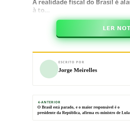
A realidade fiscal do Brasil é al
à to…
𝗟𝗘𝗥 𝗡𝗢
ESCRITO POR
Jorge Meirelles
ANTERIOR
O Brasil está parado, e o maior responsável é o
presidente da República, afirma ex-ministro de Lula
(assista o podcast)