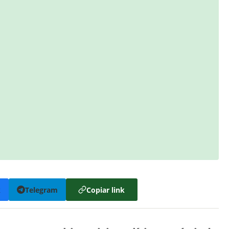
k
Telegram
Copiar link