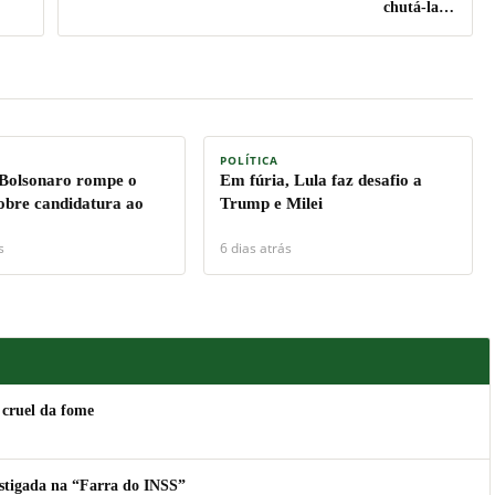
chutá-la…
POLÍTICA
 Bolsonaro rompe o
Em fúria, Lula faz desafio a
sobre candidatura ao
Trump e Milei
s
6 dias atrás
 cruel da fome
estigada na “Farra do INSS”