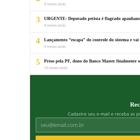
9 meses atrás
3
URGENTE: Deputado petista é flagrado apanhando
9 meses atrás
4
Lançamento “escapa” do controle do sistema e vai 
9 meses atrás
5
Preso pela PF, dono do Banco Master finalmente s
10 meses atrás
Rec
Cadastre seu e-mail e receba as pr