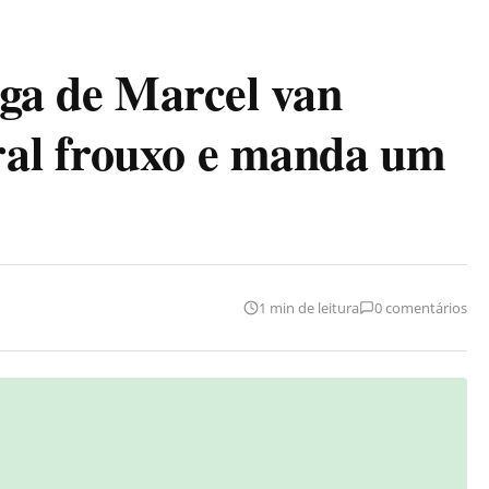
iga de Marcel van
al frouxo e manda um
1 min de leitura
0 comentários