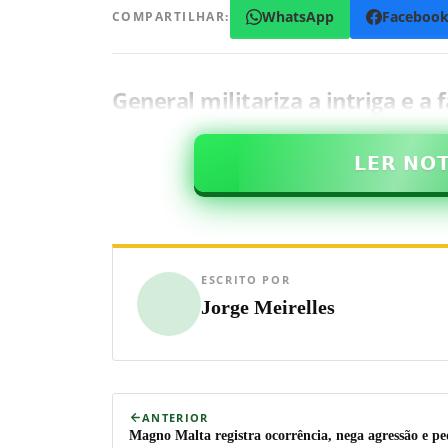
WhatsApp
Faceboo
COMPARTILHAR:
General militariza a intriga e a
𝗟𝗘𝗥 𝗡𝗢
ESCRITO POR
Jorge Meirelles
ANTERIOR
Magno Malta registra ocorrência, nega agressão e pe