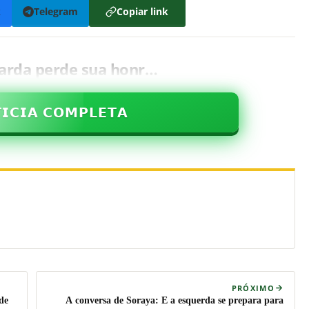
k
Telegram
Copiar link
 farda perde sua honr…
𝗜𝗖𝗜𝗔 𝗖𝗢𝗠𝗣𝗟𝗘𝗧𝗔
PRÓXIMO
de
A conversa de Soraya: E a esquerda se prepara para