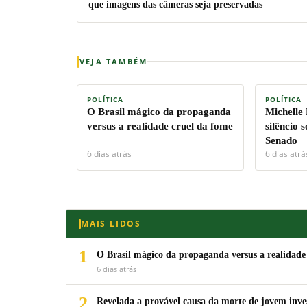
que imagens das câmeras seja preservadas
VEJA TAMBÉM
POLÍTICA
POLÍTICA
O Brasil mágico da propaganda
Michelle
versus a realidade cruel da fome
silêncio 
Senado
6 dias atrás
6 dias atrá
MAIS LIDOS
1
O Brasil mágico da propaganda versus a realidade
6 dias atrás
2
Revelada a provável causa da morte de jovem inv