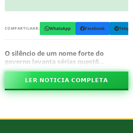
WhatsApp
Facebook
Teleg
COMPARTILHAR:
O silêncio de um nome forte do
governo levanta sérias questõ…
𝗟𝗘𝗥 𝗡𝗢𝗧𝗜𝗖𝗜𝗔 𝗖𝗢𝗠𝗣𝗟𝗘𝗧𝗔