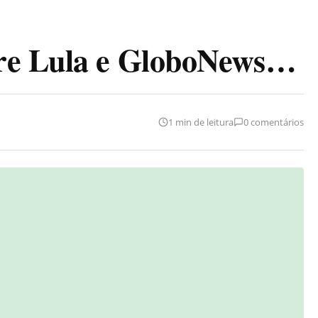
re Lula e GloboNews…
1 min de leitura
0 comentários