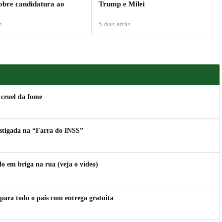
sobre candidatura ao
Trump e Milei
s
5 dias atrás
 cruel da fome
estigada na “Farra do INSS”
 em briga na rua (veja o vídeo)
para todo o país com entrega gratuita