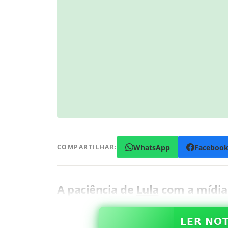
WhatsApp
Faceboo
COMPARTILHAR:
A paciência de
Lula
com a mídia 
𝗟𝗘𝗥 𝗡𝗢