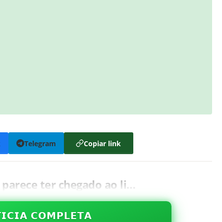
k
Telegram
Copiar link
parece ter chegado ao li…
𝗜𝗖𝗜𝗔 𝗖𝗢𝗠𝗣𝗟𝗘𝗧𝗔