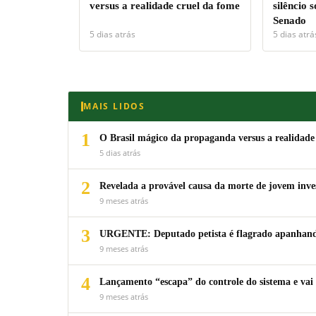
versus a realidade cruel da fome
silêncio 
Senado
5 dias atrás
5 dias atrá
MAIS LIDOS
1
O Brasil mágico da propaganda versus a realidade
5 dias atrás
2
Revelada a provável causa da morte de jovem inv
9 meses atrás
3
URGENTE: Deputado petista é flagrado apanhando
9 meses atrás
4
Lançamento “escapa” do controle do sistema e vai 
9 meses atrás