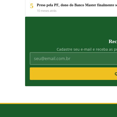
5
Preso pela PF, dono do Banco Master finalmente s
10 meses atrás
Rec
Cadastre seu e-mail e receba as pr
Q