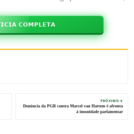
𝗜𝗖𝗜𝗔 𝗖𝗢𝗠𝗣𝗟𝗘𝗧𝗔
PRÓXIMO
Denúncia da PGR contra Marcel van Hattem é afronta
à imunidade parlamentar