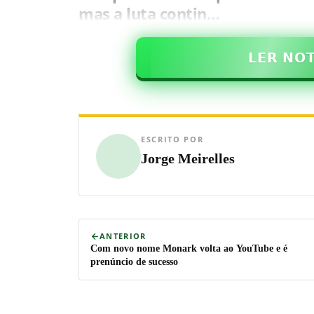
mas a luta contin…
𝗟𝗘𝗥 𝗡𝗢
ESCRITO POR
Jorge Meirelles
ANTERIOR
Com novo nome Monark volta ao YouTube e é
prenúncio de sucesso