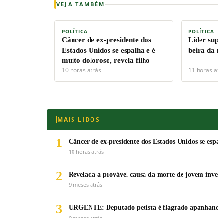
VEJA TAMBÉM
POLÍTICA
POLÍTICA
Câncer de ex-presidente dos
Líder su
Estados Unidos se espalha e é
beira da
muito doloroso, revela filho
10 horas atrás
11 horas a
MAIS LIDOS
1
Câncer de ex-presidente dos Estados Unidos se espa
10 horas atrás
2
Revelada a provável causa da morte de jovem inv
9 meses atrás
3
URGENTE: Deputado petista é flagrado apanhando
9 meses atrás