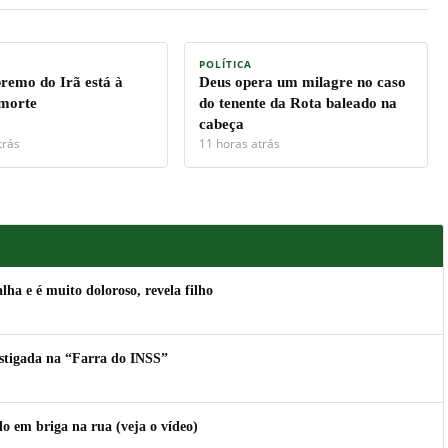
POLÍTICA
premo do Irã está à
Deus opera um milagre no caso
 morte
do tenente da Rota baleado na
cabeça
trás
11 horas atrás
lha e é muito doloroso, revela filho
estigada na “Farra do INSS”
 em briga na rua (veja o vídeo)