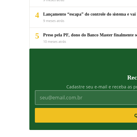
4
Lançamento “escapa” do controle do sistema e vai 
9 meses atrás
5
Preso pela PF, dono do Banco Master finalmente s
10 meses atrás
Rec
Cadastre seu e-mail e receba as pr
Q