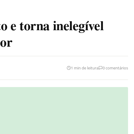
 e torna inelegível
or
1 min de leitura
0 comentários