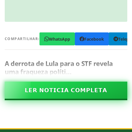
WhatsApp
Facebook
Teleg
COMPARTILHAR:
A derrota de Lula para o STF revela
uma fraqueza políti…
𝗟𝗘𝗥 𝗡𝗢𝗧𝗜𝗖𝗜𝗔 𝗖𝗢𝗠𝗣𝗟𝗘𝗧𝗔