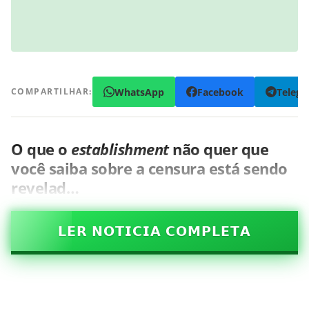
WhatsApp
Facebook
Teleg
COMPARTILHAR:
O que o
establishment
não quer que
você saiba sobre a censura está sendo
revelad…
𝗟𝗘𝗥 𝗡𝗢𝗧𝗜𝗖𝗜𝗔 𝗖𝗢𝗠𝗣𝗟𝗘𝗧𝗔