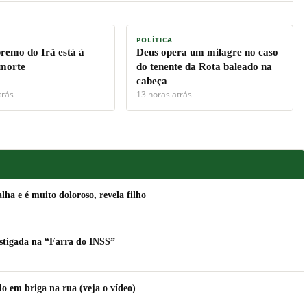
POLÍTICA
premo do Irã está à
Deus opera um milagre no caso
 morte
do tenente da Rota baleado na
cabeça
trás
13 horas atrás
lha e é muito doloroso, revela filho
estigada na “Farra do INSS”
 em briga na rua (veja o vídeo)