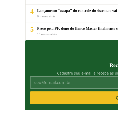
4
Lançamento “escapa” do controle do sistema e vai 
9 meses atrás
5
Preso pela PF, dono do Banco Master finalmente s
10 meses atrás
Rec
Cadastre seu e-mail e receba as pr
Q