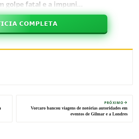
m golpe fatal e a impuni…
𝗜𝗖𝗜𝗔 𝗖𝗢𝗠𝗣𝗟𝗘𝗧𝗔
PRÓXIMO
a
Vorcaro bancou viagens de notórias autoridades em
eventos de Gilmar e a Londres