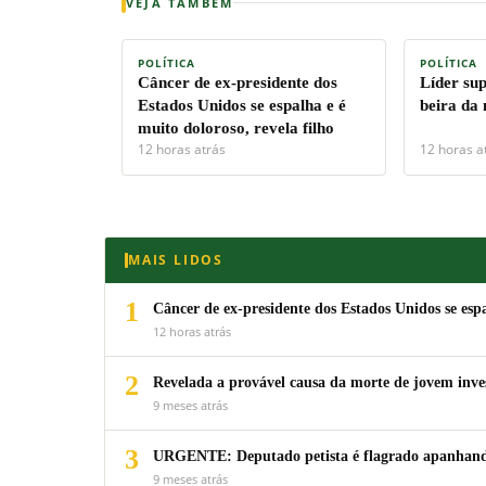
VEJA TAMBÉM
POLÍTICA
POLÍTICA
Câncer de ex-presidente dos
Líder su
Estados Unidos se espalha e é
beira da
muito doloroso, revela filho
12 horas atrás
12 horas a
MAIS LIDOS
1
Câncer de ex-presidente dos Estados Unidos se espa
12 horas atrás
2
Revelada a provável causa da morte de jovem inv
9 meses atrás
3
URGENTE: Deputado petista é flagrado apanhando
9 meses atrás