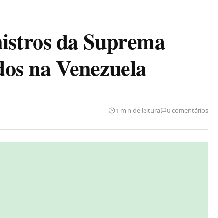
stros da Suprema
ídos na Venezuela
1 min de leitura
0 comentários