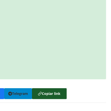
k
Telegram
Copiar link