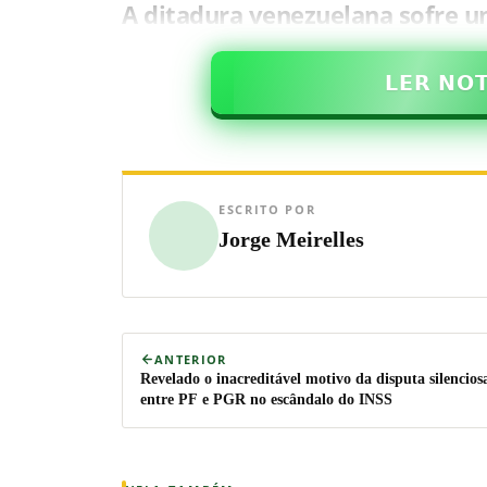
A ditadura venezuelana sofre u
𝗟𝗘𝗥 𝗡𝗢
ESCRITO POR
Jorge Meirelles
ANTERIOR
Revelado o inacreditável motivo da disputa silencios
entre PF e PGR no escândalo do INSS