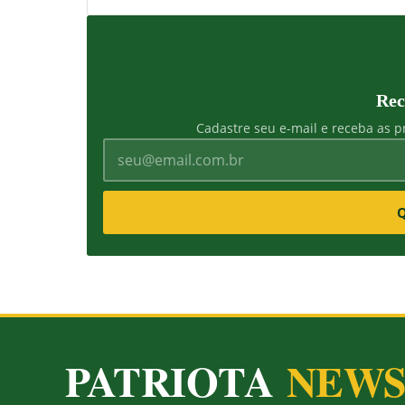
Rec
Cadastre seu e-mail e receba as pr
Q
PATRIOTA
NEW