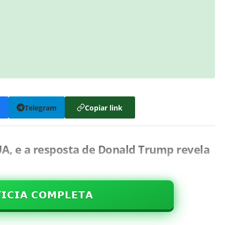
k
Telegram
Copiar link
UA, e a resposta de Donald Trump revela
𝗜𝗖𝗜𝗔 𝗖𝗢𝗠𝗣𝗟𝗘𝗧𝗔