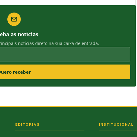
eba as notícias
incipais notícias direto na sua caixa de entrada.
uero receber
S
EDITORIAS
INSTITUCIONAL