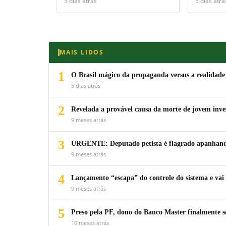
5 dias atrás
5 dias atrá
MAIS LIDOS
1
O Brasil mágico da propaganda versus a realidade
5 dias atrás
2
Revelada a provável causa da morte de jovem inv
9 meses atrás
3
URGENTE: Deputado petista é flagrado apanhando
9 meses atrás
4
Lançamento “escapa” do controle do sistema e vai 
9 meses atrás
5
Preso pela PF, dono do Banco Master finalmente s
10 meses atrás