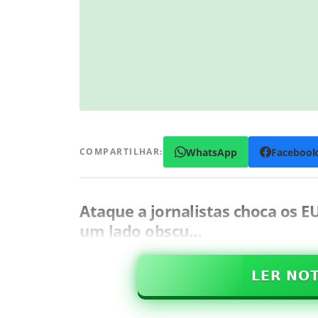
WhatsApp
Faceboo
COMPARTILHAR:
Ataque a jornalistas choca os E
um lado obscu…
𝗟𝗘𝗥 𝗡𝗢