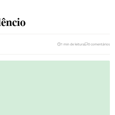
lêncio
1 min de leitura
0 comentários