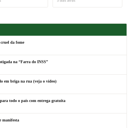
s
5 dias atrás
 cruel da fome
estigada na “Farra do INSS”
 em briga na rua (veja o vídeo)
para todo o país com entrega gratuita
e manifesta