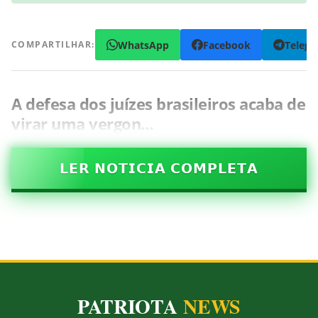
WhatsApp
Facebook
Teleg
COMPARTILHAR:
A defesa dos juízes brasileiros acaba de
virar uma vergon…
𝗟𝗘𝗥 𝗡𝗢𝗧𝗜𝗖𝗜𝗔 𝗖𝗢𝗠𝗣𝗟𝗘𝗧𝗔
PATRIOTA
NEWS