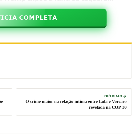
𝗜𝗖𝗜𝗔 𝗖𝗢𝗠𝗣𝗟𝗘𝗧𝗔
PRÓXIMO
õe
O crime maior na relação íntima entre Lula e Vorcaro
revelada na COP 30