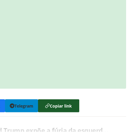
k
Telegram
Copiar link
d Trump expõe a fúria da esquerd…