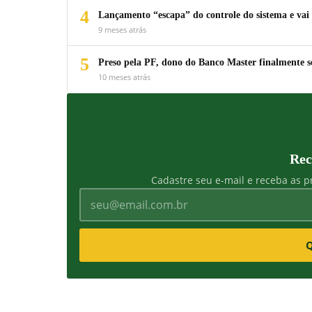
4
Lançamento “escapa” do controle do sistema e vai 
9 meses atrás
5
Preso pela PF, dono do Banco Master finalmente s
10 meses atrás
Rec
Cadastre seu e-mail e receba as pr
Q