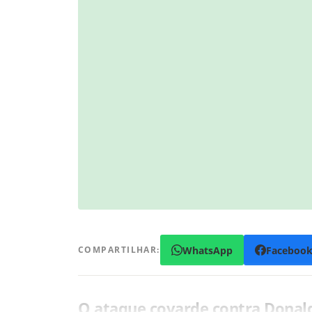
WhatsApp
Faceboo
COMPARTILHAR:
O ataque covarde contra Donal