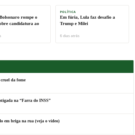
POLÍTICA
 Bolsonaro rompe o
Em fúria, Lula faz desafio a
sobre candidatura ao
Trump e Milei
s
6 dias atrás
 cruel da fome
estigada na “Farra do INSS”
 em briga na rua (veja o vídeo)