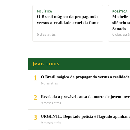
POLÍTICA
POLÍTICA
O Brasil mágico da propaganda
Michelle
versus a realidade cruel da fome
silêncio 
Senado
6 dias atrás
6 dias atrá
MAIS LIDOS
1
O Brasil mágico da propaganda versus a realidade
6 dias atrás
2
Revelada a provável causa da morte de jovem inv
9 meses atrás
3
URGENTE: Deputado petista é flagrado apanhando
9 meses atrás