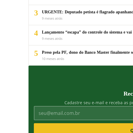
3
URGENTE: Deputado petista é flagrado apanhando
9 meses atrás
4
Lançamento “escapa” do controle do sistema e vai 
9 meses atrás
5
Preso pela PF, dono do Banco Master finalmente s
10 meses atrás
Rec
Cadastre seu e-mail e receba as pr
Q