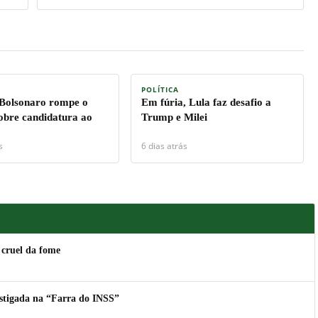
POLÍTICA
 Bolsonaro rompe o
Em fúria, Lula faz desafio a
sobre candidatura ao
Trump e Milei
s
6 dias atrás
 cruel da fome
estigada na “Farra do INSS”