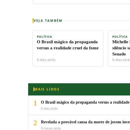
VEJA TAMBÉM
POLÍTICA
POLÍTICA
O Brasil mágico da propaganda
Michelle
versus a realidade cruel da fome
silêncio 
Senado
6 dias atrás
6 dias atrá
MAIS LIDOS
1
O Brasil mágico da propaganda versus a realidade
6 dias atrás
2
Revelada a provável causa da morte de jovem inv
9 meses atrás