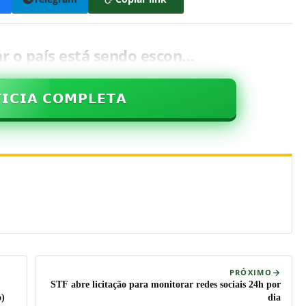
r o país está sendo escon…
𝗜𝗖𝗜𝗔 𝗖𝗢𝗠𝗣𝗟𝗘𝗧𝗔
PRÓXIMO
STF abre licitação para monitorar redes sociais 24h por
o)
dia