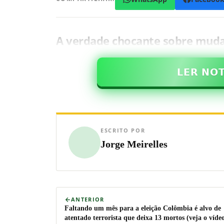
A verdade chocante sobre muda
𝗟𝗘𝗥 𝗡𝗢
ESCRITO POR
Jorge Meirelles
ANTERIOR
Faltando um mês para a eleição Colômbia é alvo de
atentado terrorista que deixa 13 mortos (veja o víde