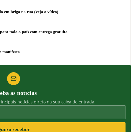
 em briga na rua (veja o vídeo)
para todo o país com entrega gratuita
e manifesta
eba as notícias
incipais notícias direto na sua caixa de entrada.
uero receber