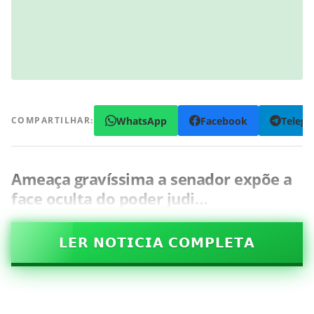
WhatsApp
Facebook
Teleg
COMPARTILHAR:
Ameaça gravíssima a senador expõe a
face oculta do poder judi…
𝗟𝗘𝗥 𝗡𝗢𝗧𝗜𝗖𝗜𝗔 𝗖𝗢𝗠𝗣𝗟𝗘𝗧𝗔