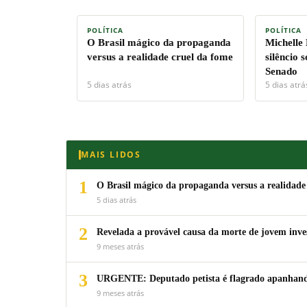
POLÍTICA
POLÍTICA
O Brasil mágico da propaganda
Michelle
versus a realidade cruel da fome
silêncio 
Senado
5 dias atrás
5 dias atrá
MAIS LIDOS
1
O Brasil mágico da propaganda versus a realidade
5 dias atrás
2
Revelada a provável causa da morte de jovem inv
9 meses atrás
3
URGENTE: Deputado petista é flagrado apanhando
9 meses atrás