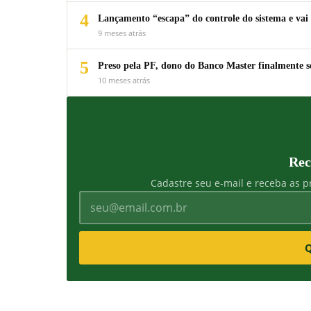
4
Lançamento “escapa” do controle do sistema e vai 
9 meses atrás
5
Preso pela PF, dono do Banco Master finalmente s
10 meses atrás
Rec
Cadastre seu e-mail e receba as pr
Q