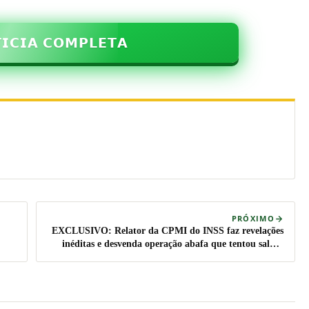
𝗜𝗖𝗜𝗔 𝗖𝗢𝗠𝗣𝗟𝗘𝗧𝗔
PRÓXIMO
EXCLUSIVO: Relator da CPMI do INSS faz revelações
inéditas e desvenda operação abafa que tentou salvar
Lulinha (veja o vídeo)