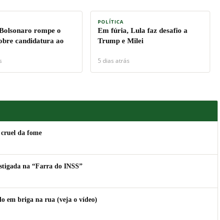
POLÍTICA
 Bolsonaro rompe o
Em fúria, Lula faz desafio a
sobre candidatura ao
Trump e Milei
s
5 dias atrás
 cruel da fome
estigada na “Farra do INSS”
 em briga na rua (veja o vídeo)