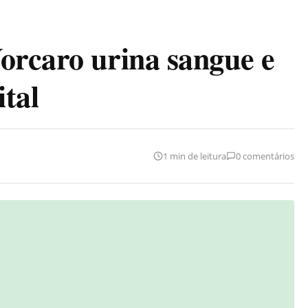
orcaro urina sangue e
ital
1 min de leitura
0 comentários