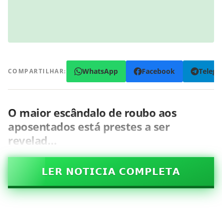
WhatsApp
Facebook
Teleg
COMPARTILHAR:
O maior escândalo de roubo aos
aposentados está prestes a ser
revelad…
𝗟𝗘𝗥 𝗡𝗢𝗧𝗜𝗖𝗜𝗔 𝗖𝗢𝗠𝗣𝗟𝗘𝗧𝗔