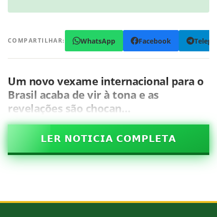
WhatsApp
Facebook
Teleg
COMPARTILHAR:
Um novo vexame internacional para o
Brasil acaba de vir à tona e as
revelações são chocan…
𝗟𝗘𝗥 𝗡𝗢𝗧𝗜𝗖𝗜𝗔 𝗖𝗢𝗠𝗣𝗟𝗘𝗧𝗔