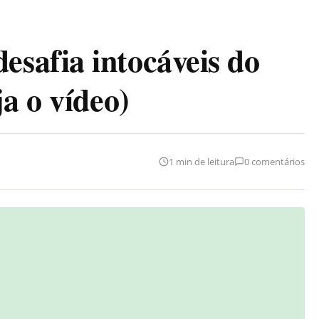
safia intocáveis do
a o vídeo)
1 min de leitura
0 comentários