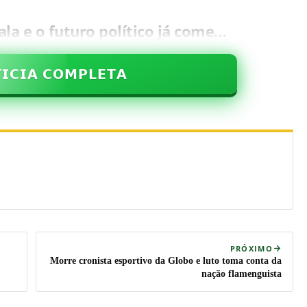
la e o futuro político já come…
𝗜𝗖𝗜𝗔 𝗖𝗢𝗠𝗣𝗟𝗘𝗧𝗔
PRÓXIMO
Morre cronista esportivo da Globo e luto toma conta da
nação flamenguista