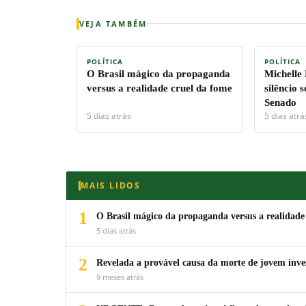
VEJA TAMBÉM
POLÍTICA
POLÍTICA
O Brasil mágico da propaganda
Michelle
versus a realidade cruel da fome
silêncio 
Senado
5 dias atrás
5 dias atrá
MAIS LIDOS
1
O Brasil mágico da propaganda versus a realidade
5 dias atrás
2
Revelada a provável causa da morte de jovem inv
9 meses atrás