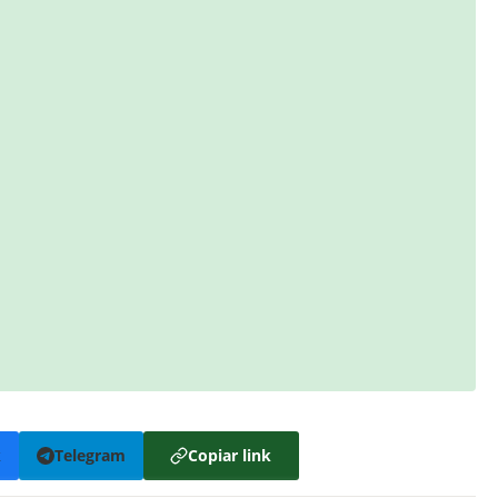
k
Telegram
Copiar link