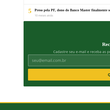
5
Preso pela PF, dono do Banco Master finalmente s
10 meses atrás
Rec
Cadastre seu e-mail e receba as pr
Q