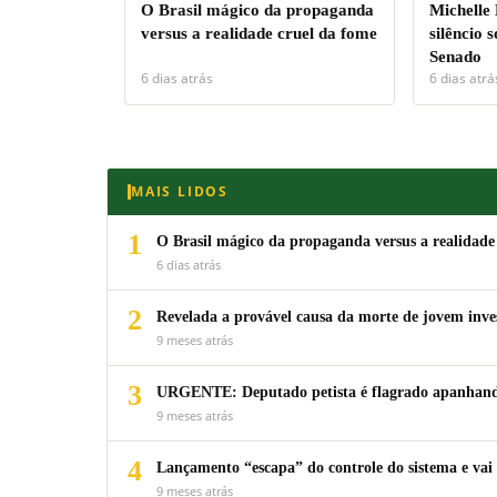
O Brasil mágico da propaganda
Michelle
versus a realidade cruel da fome
silêncio 
Senado
6 dias atrás
6 dias atrá
MAIS LIDOS
1
O Brasil mágico da propaganda versus a realidade
6 dias atrás
2
Revelada a provável causa da morte de jovem inv
9 meses atrás
3
URGENTE: Deputado petista é flagrado apanhando
9 meses atrás
4
Lançamento “escapa” do controle do sistema e vai 
9 meses atrás