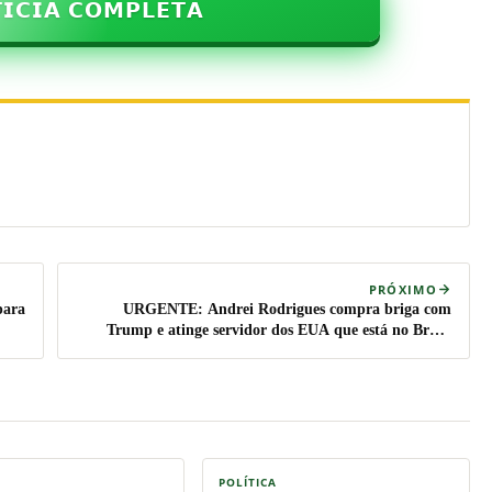
𝗜𝗖𝗜𝗔 𝗖𝗢𝗠𝗣𝗟𝗘𝗧𝗔
PRÓXIMO
para
URGENTE: Andrei Rodrigues compra briga com
Trump e atinge servidor dos EUA que está no Brasil
(veja o vídeo)
POLÍTICA