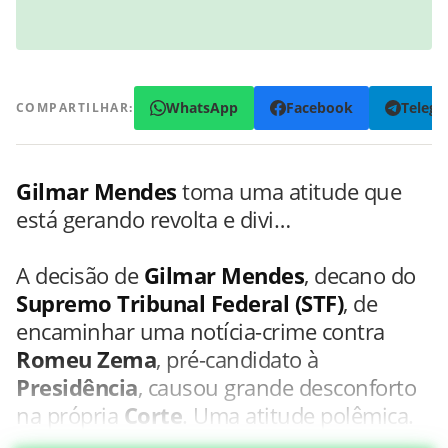
WhatsApp
Facebook
Teleg
COMPARTILHAR:
Gilmar Mendes
toma uma atitude que
está gerando revolta e divi…
A decisão de
Gilmar Mendes
, decano do
Supremo Tribunal Federal (STF)
, de
encaminhar uma notícia-crime contra
Romeu Zema
, pré-candidato à
Presidência
, causou grande desconforto
na própria
Corte
. Uma atitude polêmica.