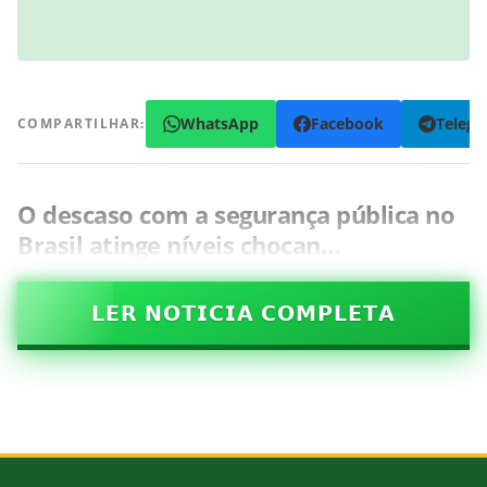
WhatsApp
Facebook
Teleg
COMPARTILHAR:
O descaso com a segurança pública no
Brasil atinge níveis chocan…
𝗟𝗘𝗥 𝗡𝗢𝗧𝗜𝗖𝗜𝗔 𝗖𝗢𝗠𝗣𝗟𝗘𝗧𝗔