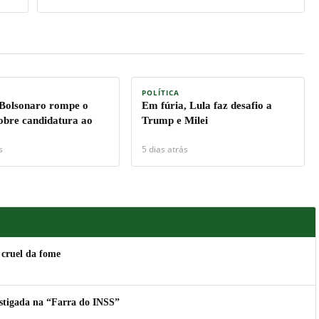
POLÍTICA
 Bolsonaro rompe o
Em fúria, Lula faz desafio a
sobre candidatura ao
Trump e Milei
s
5 dias atrás
 cruel da fome
estigada na “Farra do INSS”