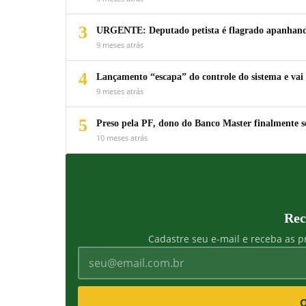
3
URGENTE: Deputado petista é flagrado apanhando
9 meses atrás
4
Lançamento “escapa” do controle do sistema e vai 
9 meses atrás
5
Preso pela PF, dono do Banco Master finalmente s
10 meses atrás
Rec
Cadastre seu e-mail e receba as pr
Q