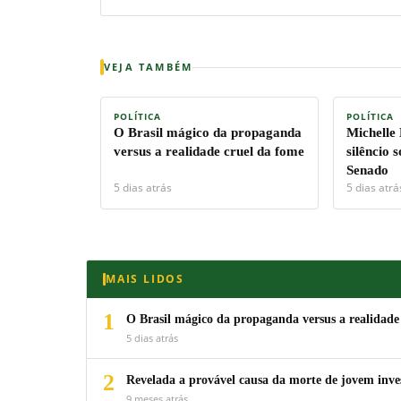
é a morte
VEJA TAMBÉM
POLÍTICA
POLÍTICA
O Brasil mágico da propaganda
Michelle
versus a realidade cruel da fome
silêncio 
Senado
5 dias atrás
5 dias atrá
MAIS LIDOS
1
O Brasil mágico da propaganda versus a realidade
5 dias atrás
2
Revelada a provável causa da morte de jovem inv
9 meses atrás