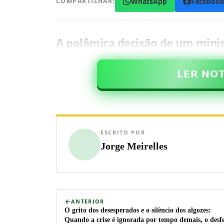
WhatsApp
Faceboo
COMPARTILHAR:
A polêmica decisão de um mini
𝗟𝗘𝗥 𝗡𝗢
ESCRITO POR
Jorge Meirelles
ANTERIOR
O grito dos desesperados e o silêncio dos algozes:
Quando a crise é ignorada por tempo demais, o desf