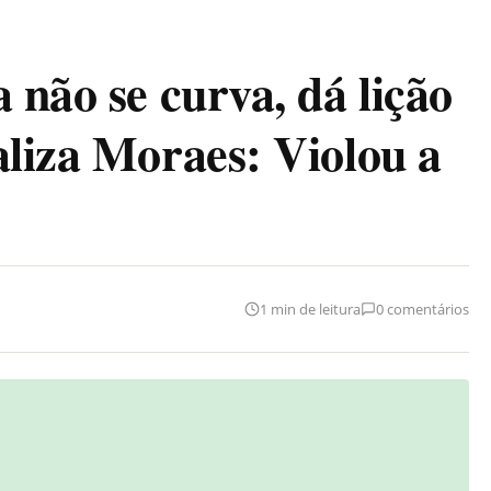
 não se curva, dá lição
aliza Moraes: Violou a
1 min de leitura
0 comentários