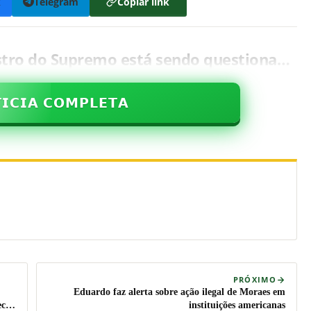
k
Telegram
Copiar link
stro do Supremo está sendo questiona…
𝗜𝗖𝗜𝗔 𝗖𝗢𝗠𝗣𝗟𝗘𝗧𝗔
PRÓXIMO
Eduardo faz alerta sobre ação ilegal de Moraes em
echo
instituições americanas