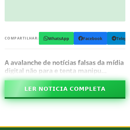
WhatsApp
Facebook
Teleg
COMPARTILHAR:
A avalanche de notícias falsas da mídia
digital não para e tenta manipu…
𝗟𝗘𝗥 𝗡𝗢𝗧𝗜𝗖𝗜𝗔 𝗖𝗢𝗠𝗣𝗟𝗘𝗧𝗔