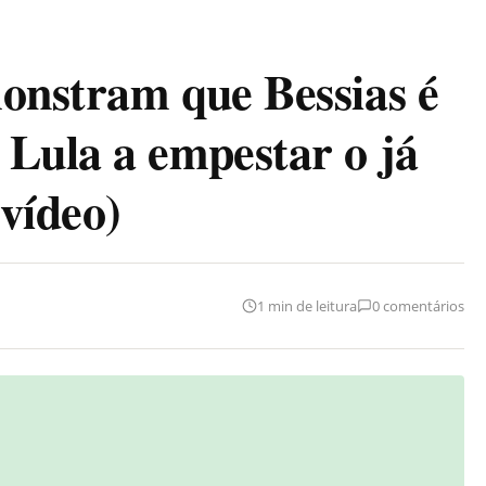
onstram que Bessias é
Lula a empestar o já
 vídeo)
1 min de leitura
0 comentários