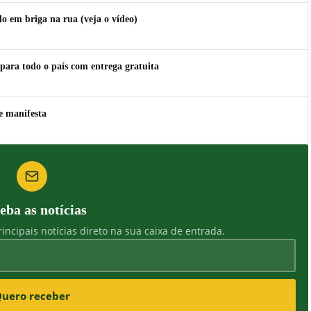
 em briga na rua (veja o vídeo)
para todo o país com entrega gratuita
e manifesta
eba as notícias
incipais notícias direto na sua caixa de entrada.
uero receber