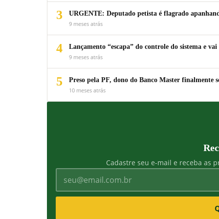
3
URGENTE: Deputado petista é flagrado apanhando
9 meses atrás
4
Lançamento “escapa” do controle do sistema e vai 
9 meses atrás
5
Preso pela PF, dono do Banco Master finalmente s
10 meses atrás
Rec
Cadastre seu e-mail e receba as pr
Q