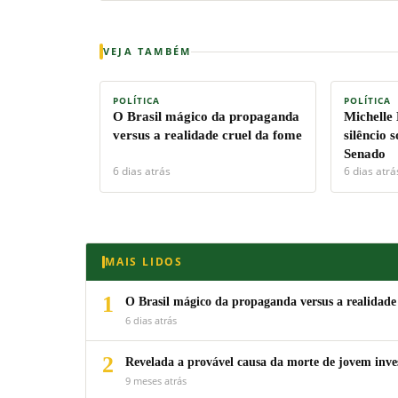
VEJA TAMBÉM
POLÍTICA
POLÍTICA
O Brasil mágico da propaganda
Michelle
versus a realidade cruel da fome
silêncio 
Senado
6 dias atrás
6 dias atrá
MAIS LIDOS
1
O Brasil mágico da propaganda versus a realidade
6 dias atrás
2
Revelada a provável causa da morte de jovem inv
9 meses atrás