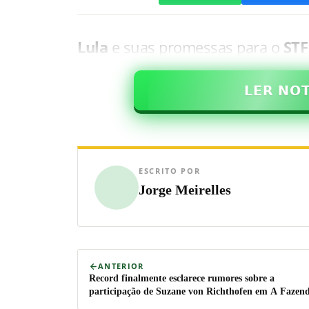
Lula
e suas promessas para o
STF
𝗟𝗘𝗥 𝗡𝗢
ESCRITO POR
Jorge Meirelles
ANTERIOR
Record finalmente esclarece rumores sobre a
participação de Suzane von Richthofen em A Fazen