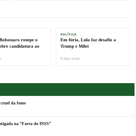
POLÍTICA
 Bolsonaro rompe o
Em fúria, Lula faz desafio a
sobre candidatura ao
Trump e Milei
s
6 dias atrás
 cruel da fome
estigada na “Farra do INSS”