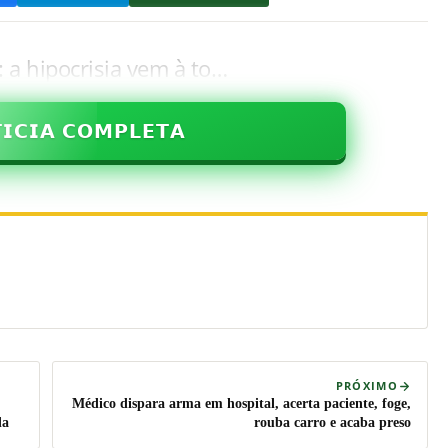
: a hipocrisia vem à to…
𝗜𝗖𝗜𝗔 𝗖𝗢𝗠𝗣𝗟𝗘𝗧𝗔
PRÓXIMO
Médico dispara arma em hospital, acerta paciente, foge,
da
rouba carro e acaba preso