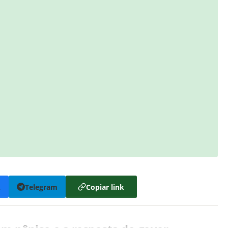
k
Telegram
Copiar link