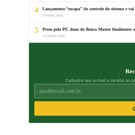
4
Lançamento “escapa” do controle do sistema e vai 
9 meses atrás
5
Preso pela PF, dono do Banco Master finalmente s
10 meses atrás
Rec
Cadastre seu e-mail e receba as pr
Q