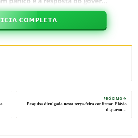
am pânico e a resposta do gover…
𝗜𝗖𝗜𝗔 𝗖𝗢𝗠𝗣𝗟𝗘𝗧𝗔
PRÓXIMO
ra
Pesquisa divulgada nesta terça-feira confirma: Flávio
disparou…