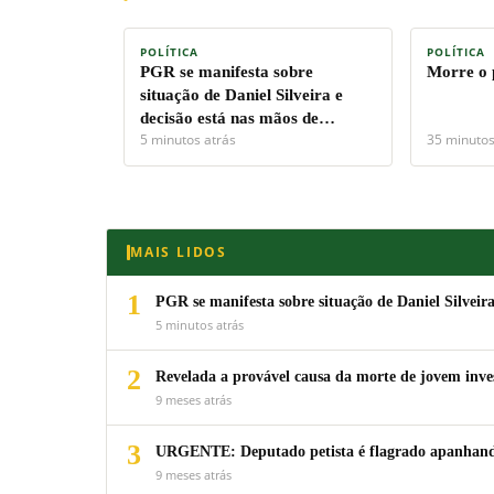
POLÍTICA
POLÍTICA
PGR se manifesta sobre
Morre o 
situação de Daniel Silveira e
decisão está nas mãos de
5 minutos atrás
35 minutos
Moraes
MAIS LIDOS
1
PGR se manifesta sobre situação de Daniel Silveir
5 minutos atrás
2
Revelada a provável causa da morte de jovem inv
9 meses atrás
3
URGENTE: Deputado petista é flagrado apanhando
9 meses atrás