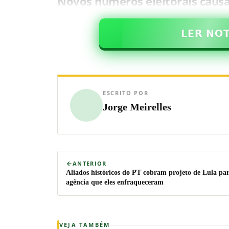
Novos números eleitorais caus
𝗟𝗘𝗥 𝗡𝗢
ESCRITO POR
Jorge Meirelles
ANTERIOR
Aliados históricos do PT cobram projeto de Lula pa
agência que eles enfraqueceram
VEJA TAMBÉM