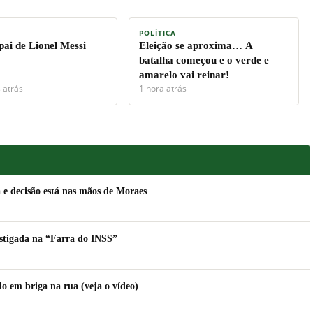
POLÍTICA
pai de Lionel Messi
Eleição se aproxima… A
batalha começou e o verde e
amarelo vai reinar!
 atrás
1 hora atrás
a e decisão está nas mãos de Moraes
estigada na “Farra do INSS”
 em briga na rua (veja o vídeo)