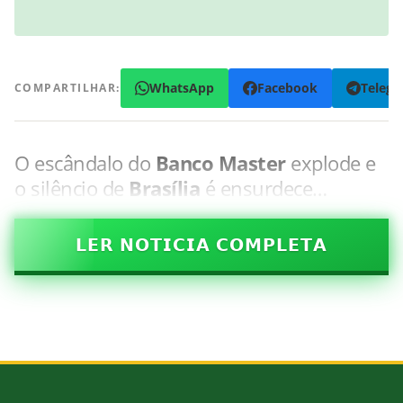
WhatsApp
Facebook
Teleg
COMPARTILHAR:
O escândalo do
Banco Master
explode e
o silêncio de
Brasília
é ensurdece…
𝗟𝗘𝗥 𝗡𝗢𝗧𝗜𝗖𝗜𝗔 𝗖𝗢𝗠𝗣𝗟𝗘𝗧𝗔