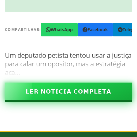
WhatsApp
Facebook
Teleg
COMPARTILHAR:
Um deputado petista tentou usar a justiça
para calar um opositor, mas a estratégia
aca…
𝗟𝗘𝗥 𝗡𝗢𝗧𝗜𝗖𝗜𝗔 𝗖𝗢𝗠𝗣𝗟𝗘𝗧𝗔