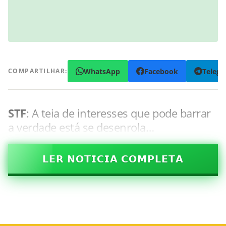
WhatsApp
Facebook
Teleg
COMPARTILHAR:
STF
: A teia de interesses que pode barrar
a verdade está se desenrola…
𝗟𝗘𝗥 𝗡𝗢𝗧𝗜𝗖𝗜𝗔 𝗖𝗢𝗠𝗣𝗟𝗘𝗧𝗔