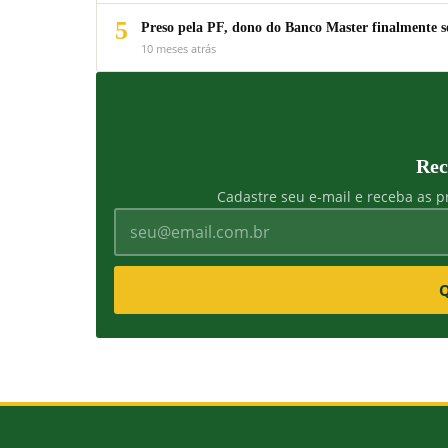
5
Preso pela PF, dono do Banco Master finalmente s
10 meses atrás
Rec
Cadastre seu e-mail e receba as pr
Q