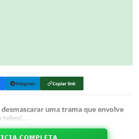
k
Telegram
Copiar link
e desmascarar uma trama que envolve
 televi…
𝗜𝗖𝗜𝗔 𝗖𝗢𝗠𝗣𝗟𝗘𝗧𝗔