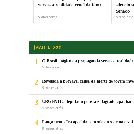
versus a realidade cruel da fome
silêncio 
Senado
5 dias atrás
5 dias atrá
MAIS LIDOS
1
O Brasil mágico da propaganda versus a realidade
5 dias atrás
2
Revelada a provável causa da morte de jovem inv
9 meses atrás
3
URGENTE: Deputado petista é flagrado apanhando
9 meses atrás
4
Lançamento “escapa” do controle do sistema e vai 
9 meses atrás