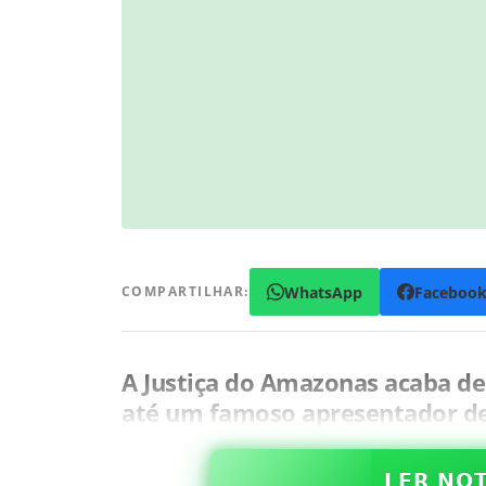
WhatsApp
Faceboo
COMPARTILHAR:
A Justiça do Amazonas acaba d
até um famoso apresentador de
𝗟𝗘𝗥 𝗡𝗢