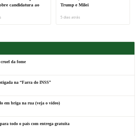
sobre candidatura ao
Trump e Milei
s
5 dias atrás
 cruel da fome
estigada na “Farra do INSS”
 em briga na rua (veja o vídeo)
para todo o país com entrega gratuita