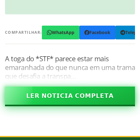
WhatsApp
Facebook
Teleg
COMPARTILHAR:
A toga do *STF* parece estar mais
emaranhada do que nunca em uma trama
que desafia a transpa…
𝗟𝗘𝗥 𝗡𝗢𝗧𝗜𝗖𝗜𝗔 𝗖𝗢𝗠𝗣𝗟𝗘𝗧𝗔