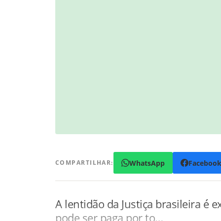
WhatsApp
Faceboo
COMPARTILHAR:
A lentidão da Justiça brasileira é
pode ser paga por to…