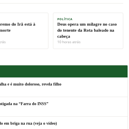
POLÍTICA
premo do Irã está à
Deus opera um milagre no caso
 morte
do tenente da Rota baleado na
cabeça
trás
10 horas atrás
lha e é muito doloroso, revela filho
estigada na “Farra do INSS”
 em briga na rua (veja o vídeo)