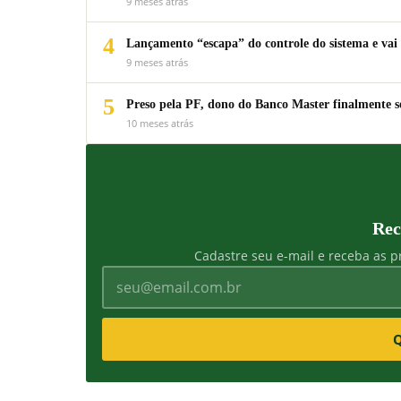
9 meses atrás
4
Lançamento “escapa” do controle do sistema e vai 
9 meses atrás
5
Preso pela PF, dono do Banco Master finalmente s
10 meses atrás
Rec
Cadastre seu e-mail e receba as pr
Q