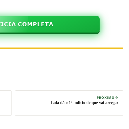
𝗜𝗖𝗜𝗔 𝗖𝗢𝗠𝗣𝗟𝗘𝗧𝗔
PRÓXIMO
Lula dá o 1º indício de que vai arregar