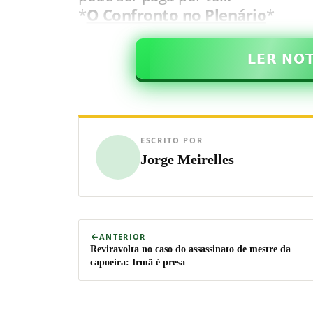
*
O Confronto no Plenário
*
𝗟𝗘𝗥 𝗡𝗢
ESCRITO POR
Jorge Meirelles
ANTERIOR
Reviravolta no caso do assassinato de mestre da
capoeira: Irmã é presa