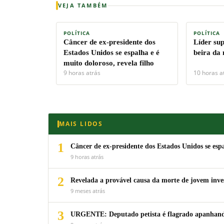
VEJA TAMBÉM
POLÍTICA
POLÍTICA
Câncer de ex-presidente dos
Líder su
Estados Unidos se espalha e é
beira da
muito doloroso, revela filho
9 horas atrás
10 horas a
MAIS LIDOS
1
Câncer de ex-presidente dos Estados Unidos se espa
9 horas atrás
2
Revelada a provável causa da morte de jovem inv
9 meses atrás
3
URGENTE: Deputado petista é flagrado apanhando