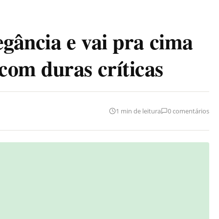
egância e vai pra cima
om duras críticas
1 min de leitura
0 comentários