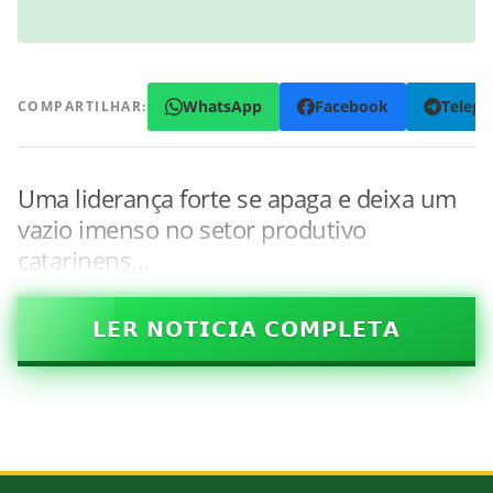
WhatsApp
Facebook
Teleg
COMPARTILHAR:
Uma liderança forte se apaga e deixa um
vazio imenso no setor produtivo
catarinens…
𝗟𝗘𝗥 𝗡𝗢𝗧𝗜𝗖𝗜𝗔 𝗖𝗢𝗠𝗣𝗟𝗘𝗧𝗔