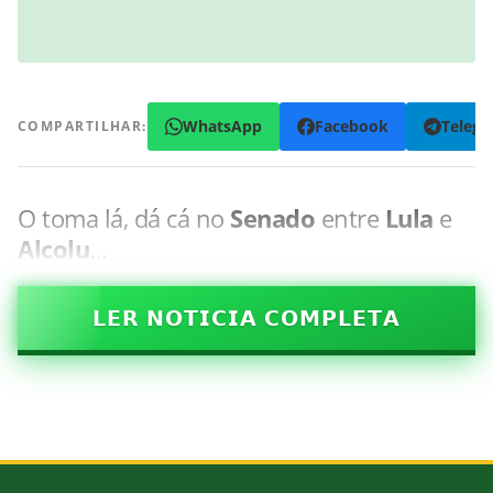
WhatsApp
Facebook
Teleg
COMPARTILHAR:
O toma lá, dá cá no
Senado
entre
Lula
e
Alcolu
…
𝗟𝗘𝗥 𝗡𝗢𝗧𝗜𝗖𝗜𝗔 𝗖𝗢𝗠𝗣𝗟𝗘𝗧𝗔