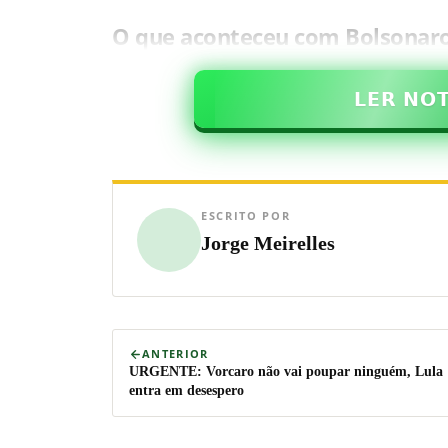
O que aconteceu com Bolsonaro 
𝗟𝗘𝗥 𝗡𝗢
ESCRITO POR
Jorge Meirelles
ANTERIOR
URGENTE: Vorcaro não vai poupar ninguém, Lula
entra em desespero