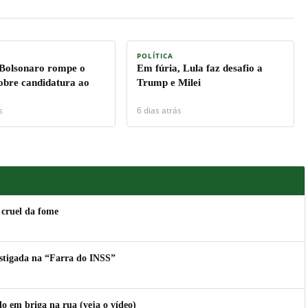
POLÍTICA
 Bolsonaro rompe o
Em fúria, Lula faz desafio a
sobre candidatura ao
Trump e Milei
s
6 dias atrás
 cruel da fome
estigada na “Farra do INSS”
 em briga na rua (veja o vídeo)