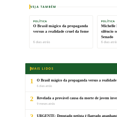
VEJA TAMBÉM
POLÍTICA
POLÍTICA
O Brasil mágico da propaganda
Michelle
versus a realidade cruel da fome
silêncio 
Senado
6 dias atrás
6 dias atrá
MAIS LIDOS
1
O Brasil mágico da propaganda versus a realidade
6 dias atrás
2
Revelada a provável causa da morte de jovem inv
9 meses atrás
3
URGENTE: Deputado petista é flagrado apanhando