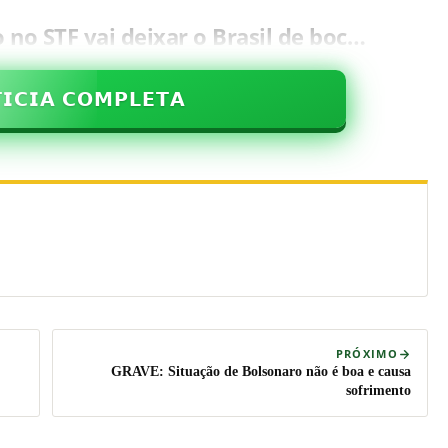
no STF vai deixar o Brasil de boc…
𝗜𝗖𝗜𝗔 𝗖𝗢𝗠𝗣𝗟𝗘𝗧𝗔
PRÓXIMO
GRAVE: Situação de Bolsonaro não é boa e causa
sofrimento