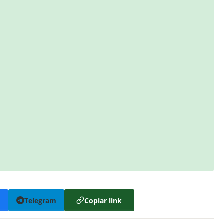
k
Telegram
Copiar link