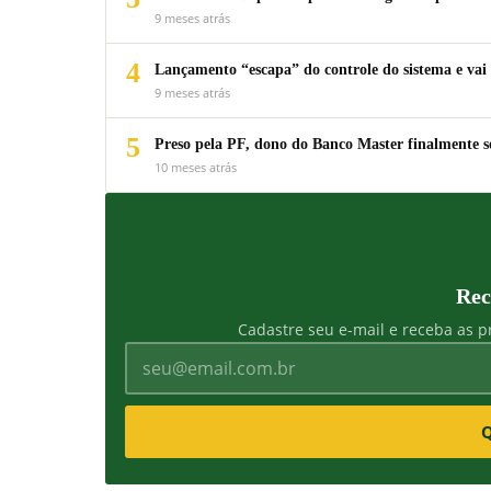
9 meses atrás
4
Lançamento “escapa” do controle do sistema e vai 
9 meses atrás
5
Preso pela PF, dono do Banco Master finalmente s
10 meses atrás
Rec
Cadastre seu e-mail e receba as pr
Q