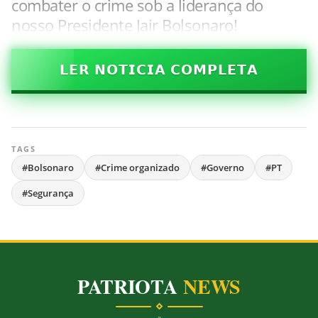
combater o crime sob a liderança do
nosso Presidente Jair Bolsonaro!
𝗟𝗘𝗥 𝗡𝗢𝗧𝗜𝗖𝗜𝗔 𝗖𝗢𝗠𝗣𝗟𝗘𝗧𝗔
TAGS
#Bolsonaro
#Crime organizado
#Governo
#PT
#Segurança
PATRIOTA
NEWS