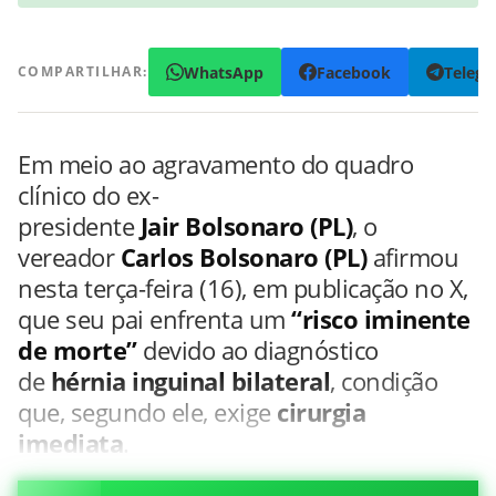
WhatsApp
Facebook
Teleg
COMPARTILHAR:
Em meio ao agravamento do quadro
clínico do ex-
presidente
Jair Bolsonaro (PL)
, o
vereador
Carlos Bolsonaro (PL)
afirmou
nesta terça-feira (16), em publicação no X,
que seu pai enfrenta um
“risco iminente
de morte”
devido ao diagnóstico
de
hérnia inguinal bilateral
, condição
que, segundo ele, exige
cirurgia
imediata
.