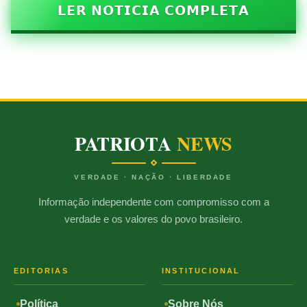
𝗟𝗘𝗥 𝗡𝗢𝗧𝗜𝗖𝗜𝗔 𝗖𝗢𝗠𝗣𝗟𝗘𝗧𝗔
PATRIOTA
NEWS
VERDADE · NAÇÃO · LIBERDADE
Informação independente com compromisso com a
verdade e os valores do povo brasileiro.
EDITORIAS
INSTITUCIONAL
Política
Sobre Nós