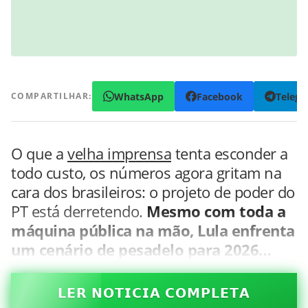
WhatsApp
Facebook
Teleg
COMPARTILHAR:
O que a
velha imprensa
tenta esconder a
todo custo, os números agora gritam na
cara dos brasileiros: o projeto de poder do
PT está derretendo.
Mesmo com toda a
máquina pública na mão, Lula enfrenta
um cenário de pesadelo para 2026…
𝗟𝗘𝗥 𝗡𝗢𝗧𝗜𝗖𝗜𝗔 𝗖𝗢𝗠𝗣𝗟𝗘𝗧𝗔