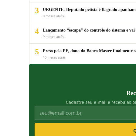
3
URGENTE: Deputado petista é flagrado apanhando
9 meses atrás
4
Lançamento “escapa” do controle do sistema e vai 
9 meses atrás
5
Preso pela PF, dono do Banco Master finalmente s
10 meses atrás
Rec
Cadastre seu e-mail e receba as pr
Q