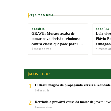
VEJA TAMBÉM
BRASÍLIA
BRASÍLIA
GRAVE: Moraes acaba de
Lula vive
tomar nova decisão criminosa
Flávio Bo
contra classe que pode parar o
esmagad
4 meses atrás
4 meses at
Brasil
MAIS LIDOS
1
O Brasil mágico da propaganda versus a realidade
6 dias atrás
2
Revelada a provável causa da morte de jovem inv
9 meses atrás