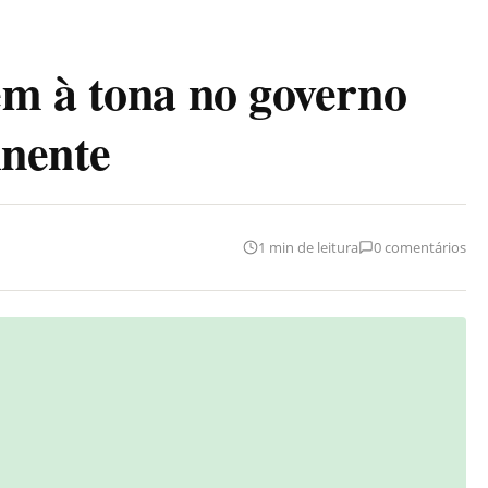
m à tona no governo
inente
1 min de leitura
0 comentários