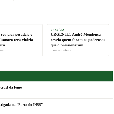
BRASÍLIA
 seu pior pesadelo e
URGENTE: André Mendonça
lsonaro terá vitória
revela quem foram os poderosos
ora
que o pressionaram
rás
5 meses atrás
 cruel da fome
estigada na “Farra do INSS”