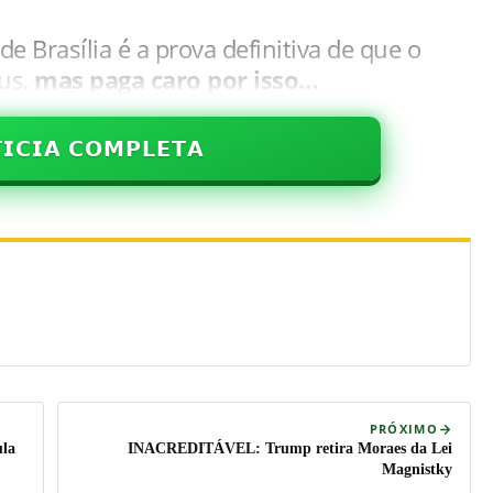
e Brasília é a prova definitiva de que o
us,
mas paga caro por isso…
𝗜𝗖𝗜𝗔 𝗖𝗢𝗠𝗣𝗟𝗘𝗧𝗔
PRÓXIMO
ula
INACREDITÁVEL: Trump retira Moraes da Lei
Magnistky