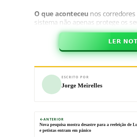
O que aconteceu
nos corredores d
sistema não apenas protege os se
𝗟𝗘𝗥 𝗡𝗢
ESCRITO POR
Jorge Meirelles
ANTERIOR
Nova pesquisa mostra desastre para a reeleição de L
e petistas entram em pânico