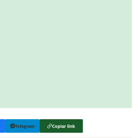
k
Telegram
Copiar link