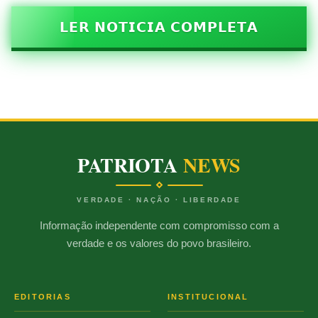
𝗟𝗘𝗥 𝗡𝗢𝗧𝗜𝗖𝗜𝗔 𝗖𝗢𝗠𝗣𝗟𝗘𝗧𝗔
PATRIOTA
NEWS
VERDADE · NAÇÃO · LIBERDADE
Informação independente com compromisso com a
verdade e os valores do povo brasileiro.
EDITORIAS
INSTITUCIONAL