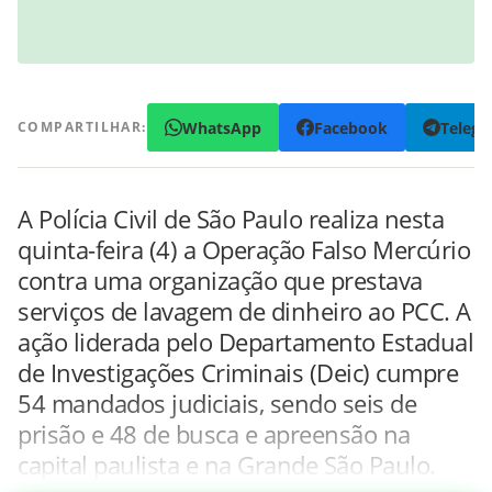
WhatsApp
Facebook
Teleg
COMPARTILHAR:
A Polícia Civil de São Paulo realiza nesta
quinta-feira (4) a Operação Falso Mercúrio
contra uma organização que prestava
serviços de lavagem de dinheiro ao PCC. A
ação liderada pelo Departamento Estadual
de Investigações Criminais (Deic) cumpre
54 mandados judiciais, sendo seis de
prisão e 48 de busca e apreensão na
capital paulista e na Grande São Paulo.