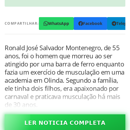
WhatsApp
Facebook
Teleg
COMPARTILHAR:
Ronald José Salvador Montenegro, de 55
anos, foi o homem que morreu ao ser
atingido por uma barra de ferro enquanto
fazia um exercício de musculação em uma
academia em Olinda. Segundo a família,
ele tinha dois filhos, era apaixonado por
carnaval e praticava musculação há mais
de 30 anos.
𝗟𝗘𝗥 𝗡𝗢𝗧𝗜𝗖𝗜𝗔 𝗖𝗢𝗠𝗣𝗟𝗘𝗧𝗔