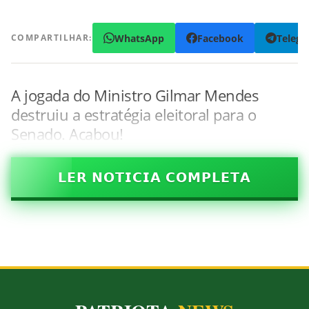
WhatsApp
Facebook
Teleg
COMPARTILHAR:
A jogada do Ministro Gilmar Mendes
destruiu a estratégia eleitoral para o
Senado. Acabou!
𝗟𝗘𝗥 𝗡𝗢𝗧𝗜𝗖𝗜𝗔 𝗖𝗢𝗠𝗣𝗟𝗘𝗧𝗔