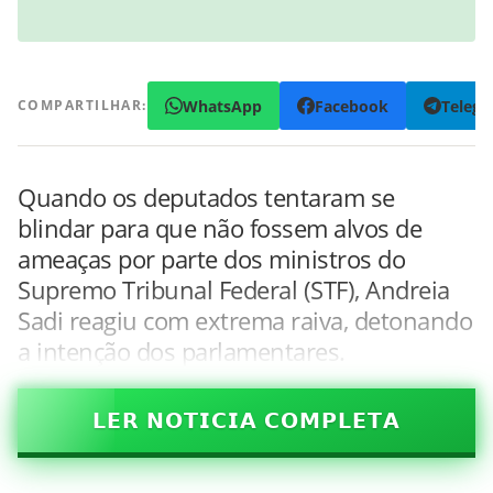
WhatsApp
Facebook
Teleg
COMPARTILHAR:
Quando os deputados tentaram se
blindar para que não fossem alvos de
ameaças por parte dos ministros do
Supremo Tribunal Federal (STF), Andreia
Sadi reagiu com extrema raiva, detonando
a intenção dos parlamentares.
𝗟𝗘𝗥 𝗡𝗢𝗧𝗜𝗖𝗜𝗔 𝗖𝗢𝗠𝗣𝗟𝗘𝗧𝗔