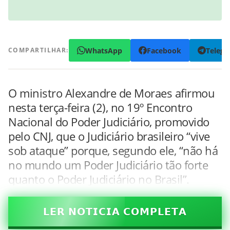
WhatsApp
Facebook
Teleg
COMPARTILHAR:
O ministro Alexandre de Moraes afirmou
nesta terça-feira (2), no 19º Encontro
Nacional do Poder Judiciário, promovido
pelo CNJ, que o Judiciário brasileiro “vive
sob ataque” porque, segundo ele, “não há
no mundo um Poder Judiciário tão forte
quanto o Poder Judiciário no Brasil”.
𝗟𝗘𝗥 𝗡𝗢𝗧𝗜𝗖𝗜𝗔 𝗖𝗢𝗠𝗣𝗟𝗘𝗧𝗔