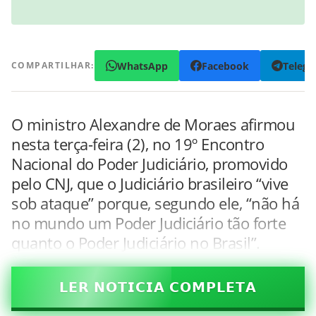
WhatsApp
Facebook
Teleg
COMPARTILHAR:
O ministro Alexandre de Moraes afirmou
nesta terça-feira (2), no 19º Encontro
Nacional do Poder Judiciário, promovido
pelo CNJ, que o Judiciário brasileiro “vive
sob ataque” porque, segundo ele, “não há
no mundo um Poder Judiciário tão forte
quanto o Poder Judiciário no Brasil”.
𝗟𝗘𝗥 𝗡𝗢𝗧𝗜𝗖𝗜𝗔 𝗖𝗢𝗠𝗣𝗟𝗘𝗧𝗔