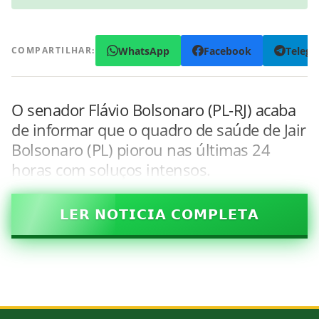
WhatsApp
Facebook
Teleg
COMPARTILHAR:
O senador Flávio Bolsonaro (PL-RJ) acaba
de informar que o quadro de saúde de Jair
Bolsonaro (PL) piorou nas últimas 24
horas com soluços intensos.
𝗟𝗘𝗥 𝗡𝗢𝗧𝗜𝗖𝗜𝗔 𝗖𝗢𝗠𝗣𝗟𝗘𝗧𝗔