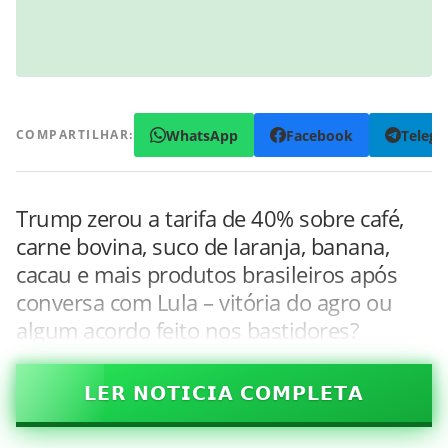
WhatsApp
Facebook
Teleg
COMPARTILHAR:
Trump zerou a tarifa de 40% sobre café,
carne bovina, suco de laranja, banana,
cacau e mais produtos brasileiros após
conversa com Lula – vitória do agro ou
algum acordo feito nos bastidores?
𝗟𝗘𝗥 𝗡𝗢𝗧𝗜𝗖𝗜𝗔 𝗖𝗢𝗠𝗣𝗟𝗘𝗧𝗔