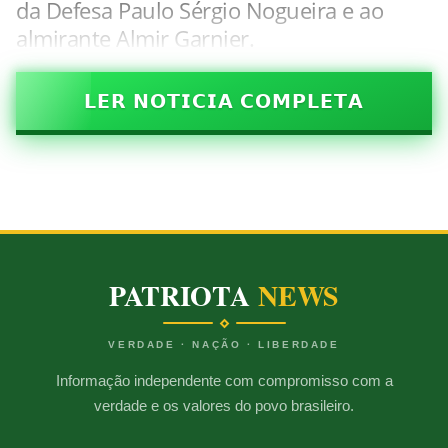
da Defesa Paulo Sérgio Nogueira e ao
almirante Almir Garnier.
𝗟𝗘𝗥 𝗡𝗢𝗧𝗜𝗖𝗜𝗔 𝗖𝗢𝗠𝗣𝗟𝗘𝗧𝗔
PATRIOTA
NEWS
VERDADE · NAÇÃO · LIBERDADE
Informação independente com compromisso com a
verdade e os valores do povo brasileiro.