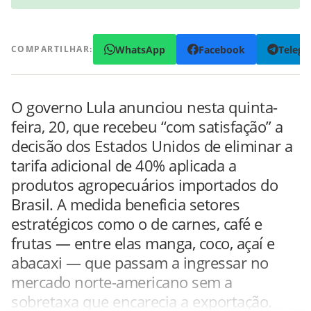
WhatsApp
Facebook
Teleg
COMPARTILHAR:
O governo Lula anunciou nesta quinta-
feira, 20, que recebeu “com satisfação” a
decisão dos Estados Unidos de eliminar a
tarifa adicional de 40% aplicada a
produtos agropecuários importados do
Brasil. A medida beneficia setores
estratégicos como o de carnes, café e
frutas — entre elas manga, coco, açaí e
abacaxi — que passam a ingressar no
mercado norte-americano sem a
sobretaxa que encarecia a exportação.