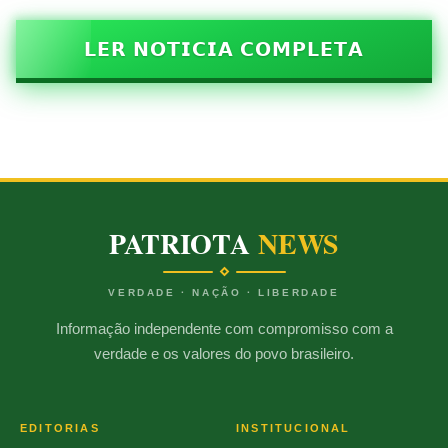
𝗟𝗘𝗥 𝗡𝗢𝗧𝗜𝗖𝗜𝗔 𝗖𝗢𝗠𝗣𝗟𝗘𝗧𝗔
PATRIOTA
NEWS
VERDADE · NAÇÃO · LIBERDADE
Informação independente com compromisso com a
verdade e os valores do povo brasileiro.
EDITORIAS
INSTITUCIONAL