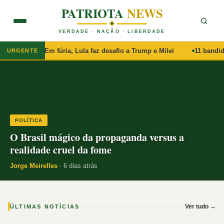
PATRIOTA
NEWS
VERDADE · NAÇÃO · LIBERDADE
enado
Em fúria, Lula faz desafio a Trump e Milei
11 bandidos
URGENTE
POLÍTICA
O Brasil mágico da propaganda versus a
realidade cruel da fome
Jorge Meirelles
· 6 dias atrás
Ver tudo →
ÚLTIMAS NOTÍCIAS