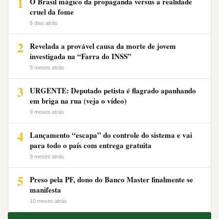
1
O Brasil mágico da propaganda versus a realidade
cruel da fome
6 dias atrás
2
Revelada a provável causa da morte de jovem
investigada na “Farra do INSS”
9 meses atrás
3
URGENTE: Deputado petista é flagrado apanhando
em briga na rua (veja o vídeo)
9 meses atrás
4
Lançamento “escapa” do controle do sistema e vai
para todo o país com entrega gratuita
9 meses atrás
5
Preso pela PF, dono do Banco Master finalmente se
manifesta
10 meses atrás