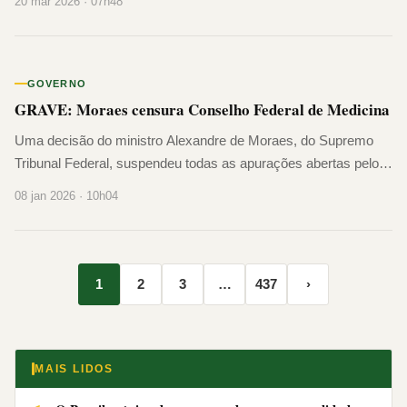
20 mar 2026 · 07h48
cadeira, cabeça baixa, soluçando enquanto dormia. Precisou
recuar. Ficou do lado de fora, em silêncio, tentando se
recompor. A cena que nenhum filho deveria ver […]
GOVERNO
GRAVE: Moraes censura Conselho Federal de Medicina
Uma decisão do ministro Alexandre de Moraes, do Supremo
Tribunal Federal, suspendeu todas as apurações abertas pelo
Conselho Federal de Medicina. Relacionadas ao atendimento
08 jan 2026 · 10h04
médico prestado ao ex-presidente Jair Bolsonaro após a queda
sofrida na carceragem da Polícia Federal, em Brasília, a
decisão foi proferida no fim da tarde desta quarta-feira (7). No
despacho, Moraes […]
1
2
3
…
437
›
MAIS LIDOS