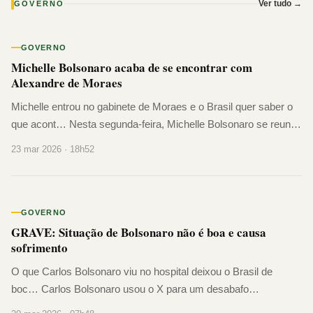
Ver tudo →
GOVERNO
GOVERNO
Michelle Bolsonaro acaba de se encontrar com
Alexandre de Moraes
Michelle entrou no gabinete de Moraes e o Brasil quer saber o
que acont… Nesta segunda-feira, Michelle Bolsonaro se reuniu
com o ministro Alexandre de Moraes no próprio gabinete dele
23 mar 2026 · 18h52
no STF. O encontro foi solicitado pela própria Michelle. A
informação é do jornalista Cláudio Dantas. A PGR virou o jogo
Horas antes do encontro, […]
GOVERNO
GRAVE: Situação de Bolsonaro não é boa e causa
sofrimento
O que Carlos Bolsonaro viu no hospital deixou o Brasil de
boc… Carlos Bolsonaro usou o X para um desabafo
devastador. Ao entrar no quarto, encontrou o pai apagado na