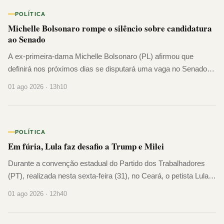
POLÍTICA
Michelle Bolsonaro rompe o silêncio sobre candidatura
ao Senado
A ex-primeira-dama Michelle Bolsonaro (PL) afirmou que
definirá nos próximos dias se disputará uma vaga no Senado
Federal. Segundo ela, a decisão será tomada em conjunto com
01 ago 2026 · 13h10
o ex-presidente Jair Bolso...
POLÍTICA
Em fúria, Lula faz desafio a Trump e Milei
Durante a convenção estadual do Partido dos Trabalhadores
(PT), realizada nesta sexta-feira (31), no Ceará, o petista Lula
declarou que pretende atuar para impedir o retorno da extrema-
01 ago 2026 · 12h40
direita ao coma...