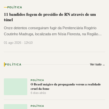
POLÍTICA
11 bandidos fogem de presídio do RN através de um
túnel
Onze detentos conseguiram fugir da Penitenciária Rogério
Coutinho Madruga, localizada em Nísia Floresta, na Região
Metropolitana de Natal (RN), na manhã desta sexta-feira (31). A
01 ago 2026 · 12h10
Secretaria de Estado ...
Ver tudo →
POLÍTICA
POLÍTICA
O Brasil mágico da propaganda versus a realidade
cruel da fome
6 dias atrás
POLÍTICA